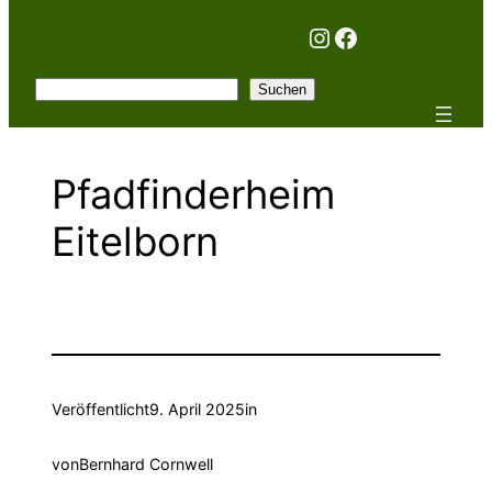
Instagram
Facebook
Suchen
Suchen
Pfadfinderheim
Eitelborn
Veröffentlicht
9. April 2025
in
von
Bernhard Cornwell