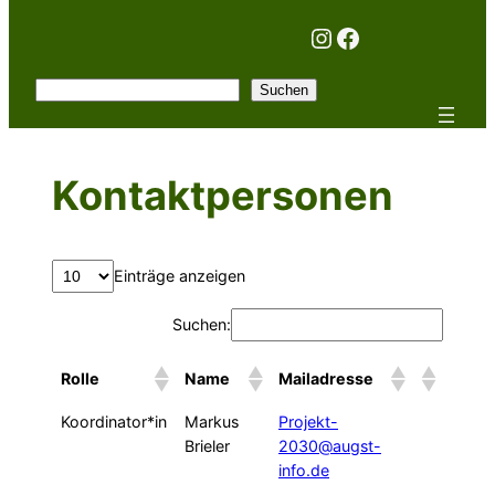
Instagram
Facebook
Suchen
Suchen
Kontaktpersonen
Einträge anzeigen
Suchen:
Rolle
Name
Mailadresse
Koordinator*in
Markus
Projekt-
Brieler
2030@augst-
info.de