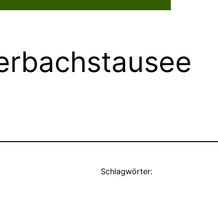
Dorflebe
terbachstausee
Schlagwörter: