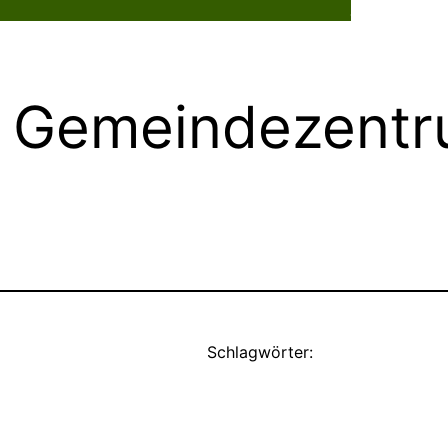
Dorflebe
s Gemeindezent
Schlagwörter: