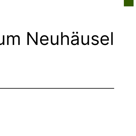
n
Infos für alle
Über uns
Kontakt
rum Neuhäusel