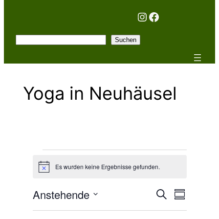
Instagram
Facebook
Suchen
Suchen
Yoga in Neuhäusel
Veranstaltungen
Es wurden keine Ergebnisse gefunden.
Hinweis
Verans
Anstehende
Vera
Suche
Zusammenf
Datum
auswählen.