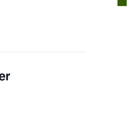
n
Infos für alle
Über uns
Kontakt
er