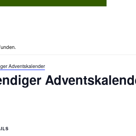
Dorflebe
funden.
iger Adventskalender
endiger Adventskalend
ILS