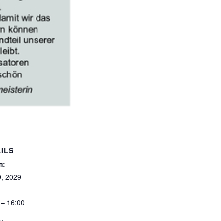
ILS
m:
9, 2029
 – 16:00