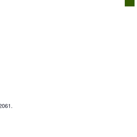
n
Infos für alle
Über uns
Kontakt
2061.