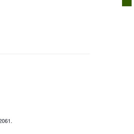
n
Infos für alle
Über uns
Kontakt
2061.