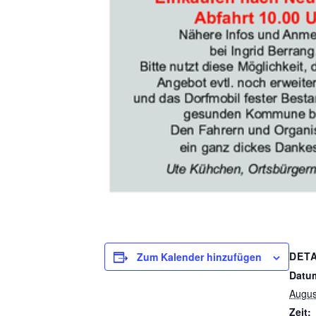
DETA
Zum Kalender hinzufügen
Datu
Augus
Zeit: