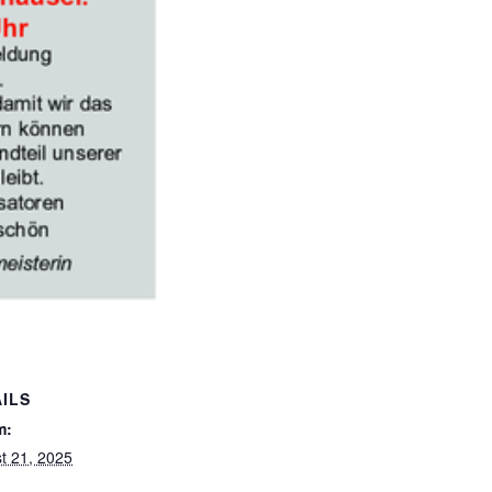
ILS
m:
t 21, 2025