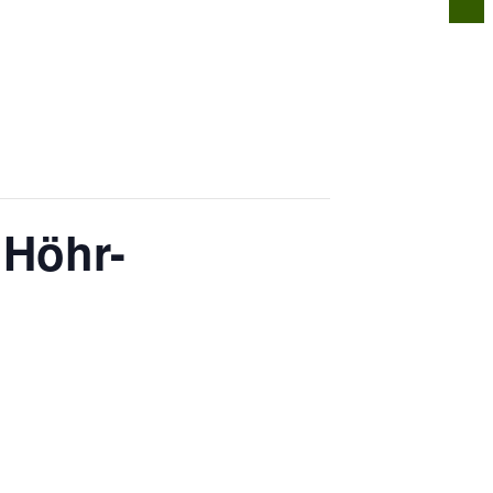
n
Infos für alle
Über uns
Kontakt
 Höhr-