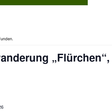
Dorflebe
funden.
anderung „Flürchen“,
26