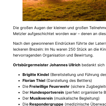
Die großen Augen der kleinen und großen Teilnehme
Metzler aufgeschichtet worden war – denen an dieser
Nach den gewonnenen Eindrücken führte der Laterne
leckeren Brezeln: Im Nu waren 250 Stück an die Kind
hervorragenden Organisation und Bewirtung.
Ortsbürgermeister Johannes Ullrich
bedankt sich 
Brigitte Kindel
(Bereitstellung und Führung de
Florian Thiel
(Darstellung des Bettlers)
Die
Freiwillige Feuerwehr
(sichere Zugbegleit
Der
Hundesportverein
(perfekt organisierte 
Der
Musikverein
(musikalische Begleitung)
Die
Respondergruppe
(medizinische Überwa