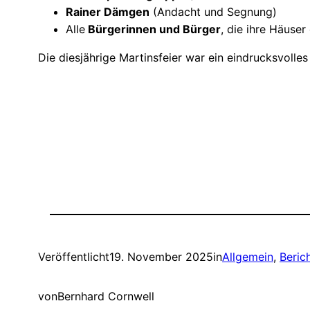
Rainer Dämgen
(Andacht und Segnung)
Alle
Bürgerinnen und Bürger
, die ihre Häus
Die diesjährige Martinsfeier war ein eindrucksvoll
Veröffentlicht
19. November 2025
in
Allgemein
, 
Beric
von
Bernhard Cornwell