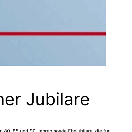
er Jubilare
on 80, 85 und 90 Jahren sowie Ehejubilare, die für