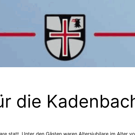
ür die Kadenbach
are statt. Unter den Gästen waren Altersjubilare im Alter v