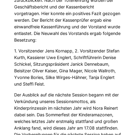
zurückblicken. Nach der Totenehrung wurden der
Geschäftsbericht und der Kassenbericht
vorgetragen. Hier konnte ein positives Fazit gezogen
werden. Der Bericht der Kassenprüfer ergab eine
einwandfreie Kassenführung und der Vorstand wurde
entlastet. Die Neuwahl des Vorstands ergab folgende
Besetzung:
1. Vorsitzender Jens Kornapp, 2. Vorsitzender Stefan
Kurth, Kassierer Uwe Englert, Schriftführerin Denise
Schickel, Sitzungspräsident Janick Dennebaum,
Beisitzer Oliver Kaiser, Gina Mager, Nicole Wallroth,
Yvonne Bories, Silke Wirges-Hähner, Tanja Englert
und Steffi Feist.
Der Ausblick auf die nächste Session begann mit der
Verkündung unseres Sessionsmottos, als
Kinderprinzessin im nächsten Jahr wird Nora Reinert
dabei sein. Das Sommerfest der Kinderamazonen,
welches letztes Jahr erstmalig stattfand und großen
Anklang fand, wird dieses Jahr am 17.08 stattfinden.
Die Vorbereitungen für die nächste Session haben auf