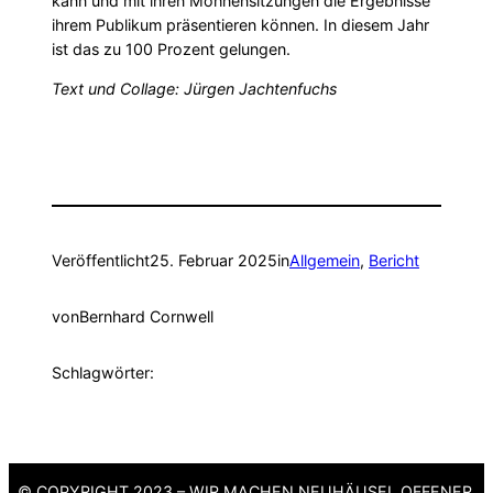
kann und mit ihren Möhnensitzungen die Ergebnisse
ihrem Publikum präsentieren können. In diesem Jahr
ist das zu 100 Prozent gelungen.
Text und Collage: Jürgen Jachtenfuchs
Veröffentlicht
25. Februar 2025
in
Allgemein
, 
Bericht
von
Bernhard Cornwell
Schlagwörter:
© COPYRIGHT 2023 – WIR MACHEN NEUHÄUSEL OFFENER,