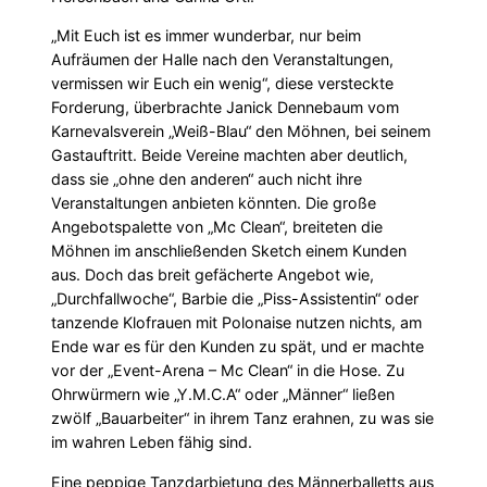
„Mit Euch ist es immer wunderbar, nur beim
Aufräumen der Halle nach den Veranstaltungen,
vermissen wir Euch ein wenig“, diese versteckte
Forderung, überbrachte Janick Dennebaum vom
Karnevalsverein „Weiß-Blau“ den Möhnen, bei seinem
Gastauftritt. Beide Vereine machten aber deutlich,
dass sie „ohne den anderen“ auch nicht ihre
Veranstaltungen anbieten könnten. Die große
Angebotspalette von „Mc Clean“, breiteten die
Möhnen im anschließenden Sketch einem Kunden
aus. Doch das breit gefächerte Angebot wie,
„Durchfallwoche“, Barbie die „Piss-Assistentin“ oder
tanzende Klofrauen mit Polonaise nutzen nichts, am
Ende war es für den Kunden zu spät, und er machte
vor der „Event-Arena – Mc Clean“ in die Hose. Zu
Ohrwürmern wie „Y.M.C.A“ oder „Männer“ ließen
zwölf „Bauarbeiter“ in ihrem Tanz erahnen, zu was sie
im wahren Leben fähig sind.
Eine peppige Tanzdarbietung des Männerballetts aus